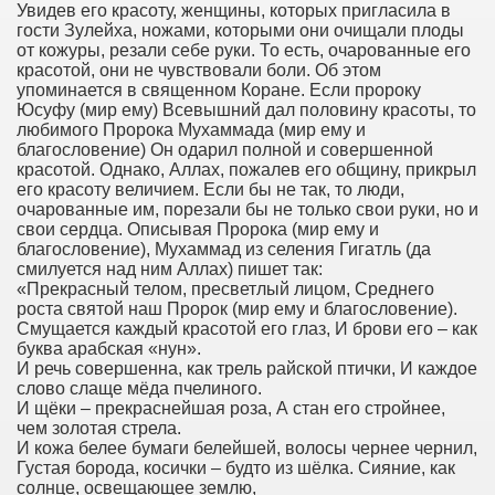
Увидев его красоту, женщины, которых пригласила в
гости Зулейха, ножами, которыми они очищали плоды
от кожуры, резали себе руки. То есть, очарованные его
красотой, они не чувствовали боли. Об этом
упоминается в священном Коране. Если пророку
Юсуфу (мир ему) Всевышний дал половину красоты, то
любимого Пророка Мухаммада (мир ему и
благословение) Он одарил полной и совершенной
красотой. Однако, Аллах, пожалев его общину, прикрыл
его красоту величием. Если бы не так, то люди,
очарованные им, порезали бы не только свои руки, но и
свои сердца. Описывая Пророка (мир ему и
благословение), Мухаммад из селения Гигатль (да
смилуется над ним Аллах) пишет так:
«Прекрасный телом, пресветлый лицом, Среднего
роста святой наш Пророк (мир ему и благословение).
Смущается каждый красотой его глаз, И брови его – как
буква арабская «нун».
И речь совершенна, как трель райской птички, И каждое
слово слаще мёда пчелиного.
И щёки – прекраснейшая роза, А стан его стройнее,
чем золотая стрела.
И кожа белее бумаги белейшей, волосы чернее чернил,
Густая борода, косички – будто из шёлка. Сияние, как
солнце, освещающее землю,