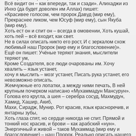
Всё видит он – как впереди, так и сзади». Алихаджи из
Инхо (да будет доволен им Аллах) пишет:
«Красивее голосом, чем пророк Давуд (мир ему),
Прекраснее ликом, чем Юсуф (мир ему), сын Якуба
(мир ему).
Хоть ест он и спит он – всегда в омовении, Хоть кушай,
хоть пей – всё входит, как свет.
Не в силах описать никто его рост, И с зеркалом схож
любимый наш Пророк (мир ему и благословение)».
Ещё он пишет: Учёные теряют знания, мыслители
теряют ум,
Кроме Создателя, все люди очарованы им. Хочу
хвалить – язык устанет,
хочу я мыслить – мозг устанет, Писать рука устанет, его
невозможно описать.
Жемчужные его лопатки, а между ними печать, В ней
крупным почерком написано «Мухаммадун Мансурун».
Голова его кругла, а шея – серебра сосуд, Махмудун,
Хамид, Хашир, Акиб,
Махи, Сирадж, Мунир. Рот красив, язык красноречив, и
янтарны зубы,
Хоть глаза спят, но сердце никогда не спит. Прямой и
тонкий нос красив, и брови – как арабский «нун».
Энергичный и живой – таков Мухаммад (мир ему и
благословение) – наш Пророк. Реально описать нашего