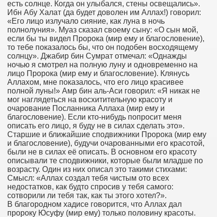
есть солнце. Когда он улыбался, стены освещались».
Ибн Абу Халат (да будет доволен им Аллах!) говорил:
«Его лицо излучало сияние, как луна в ночь
полнолуния». Муаз сказал своему сыну: «О сын мой,
если бы ты видел Пророка (мир ему и благословение),
то тебе показалось бы, что он подобен восходящему
солнцу». Джабир бин Сумрат отмечал: «Однажды
ночью я смотрел на полную луну и одновременно на
лицо Пророка (мир ему и благословение). Клянусь
Аллахом, мне показалось, что его лицо красивее
полной луны!» Амр бин аль-Аси говорил: «Я никак не
мог наглядеться на восхитительную красоту и
очарование Посланника Аллаха (мир ему и
благословение). Если кто-нибудь попросит меня
описать его лицо, я буду не в силах сделать это».
Старшие и ближайшие сподвижники Пророка (мир ему
и благословение), будучи очарованными его красотой,
были не в силах её описать. В основном его красоту
описывали те сподвижники, которые были младше по
возрасту. Один из них описал это такими стихами:
Смысл: «Аллах создал тебя чистым ото всех
недостатков, как будто спросив у тебя самого:
сотворили ли тебя так, как ты этого хотел?».
В благородном хадисе говорится, что Аллах дал
пророку Юсуфу (мир ему) только половину красоты.