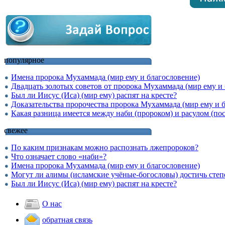
популярное
Имена пророка Мухаммада (мир ему и благословение)
Двадцать золотых советов от пророка Мухаммада (мир ему и
Был ли Иисус (Иса) (мир ему) распят на кресте?
Доказательства пророчества пророка Мухаммада (мир ему и б
Какая разница имеется между наби (пророком) и расулом (по
свежее
По каким признакам можно распознать лжепророков?
Что означает слово «наби»?
Имена пророка Мухаммада (мир ему и благословение)
Могут ли алимы (исламские учёные-богословы) достичь степ
Был ли Иисус (Иса) (мир ему) распят на кресте?
О нас
обратная связь