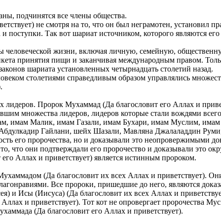
аны, подчинятся все члены общества.
етствует) не смотря на то, что он был неграмотен, установил 
и поступки. Так вот шариат источником, которого являются его
ы человеческой жизни, включая личную, семейную, общественн
этикета принятия пищи и заканчивая международным правом. То
аконов шариата установленных четырнадцать столетий назад.
овеком столетиями справедливым образом управлялись множест
.
х лидеров. Пророк Мухаммад (Да благословит его Аллах и приве
авшим множества лидеров, лидеров которые стали вождями всего
ам, имам Малик, имам Газали, имам Бухари, имам Муслим, имам
к Абдулкадир Гайлани, шейх Шазали, Мавляна Джалаладдин Рум
сть его пророчества, но и доказывали это неопровержимыми до
, то, что они подтверждали его пророчество и доказывали это о
 его Аллах и приветствует) является истинным пророком.
Мухаммадом (Да благословит их всех Аллах и приветствует). Они
гонравиями. Все пророки, пришедшие до него, являются доказате
 и Исы (Иисуса) (Да благословит их всех Аллах и приветствует
Аллах и приветствует). Тот кот не опровергает пророчества Мус
ухаммада (Да благословит его Аллах и приветствует).