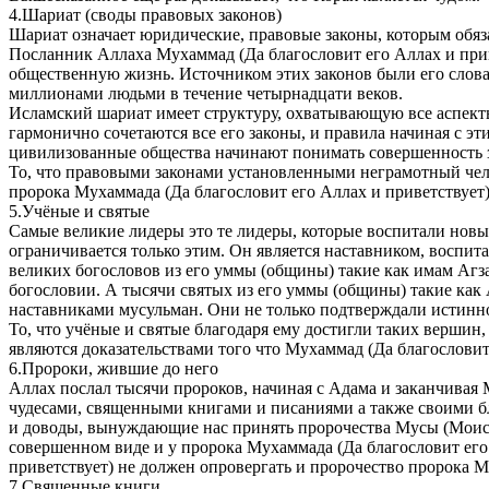
4.Шариат (своды правовых законов)
Шариат означает юридические, правовые законы, которым обяз
Посланник Аллаха Мухаммад (Да благословит его Аллах и прив
общественную жизнь. Источником этих законов были его слова 
миллионами людьми в течение четырнадцати веков.
Исламский шариат имеет структуру, охватывающую все аспект
гармонично сочетаются все его законы, и правила начиная с 
цивилизованные общества начинают понимать совершенность з
То, что правовыми законами установленными неграмотный чел
пророка Мухаммада (Да благословит его Аллах и приветствует)
5.Учёные и святые
Самые великие лидеры это те лидеры, которые воспитали новы
ограничивается только этим. Он является наставником, воспит
великих богословов из его уммы (общины) такие как имам Агз
богословии. А тысячи святых из его уммы (общины) такие ка
наставниками мусульман. Они не только подтверждали истинно
То, что учёные и святые благодаря ему достигли таких вершин
являются доказательствами того что Мухаммад (Да благословит
6.Пророки, жившие до него
Аллах послал тысячи пророков, начиная с Адама и заканчивая 
чудесами, священными книгами и писаниями а также своими бла
и доводы, вынуждающие нас принять пророчества Мусы (Моисея)
совершенном виде и у пророка Мухаммада (Да благословит его 
приветствует) не должен опровергать и пророчество пророка М
7.Священные книги