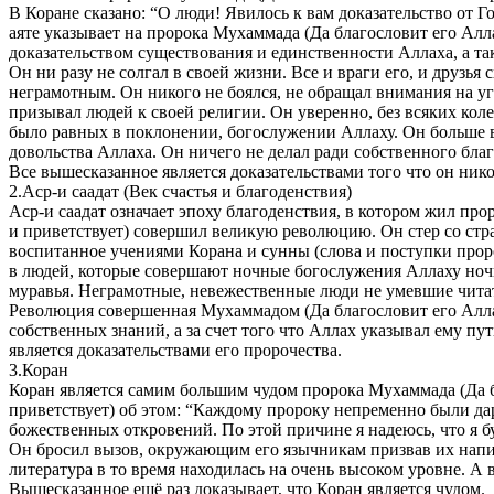
В Коране сказано: “О люди! Явилось к вам доказательство от Г
аяте указывает на пророка Мухаммада (Да благословит его Алла
доказательством существования и единственности Аллаха, а так
Он ни разу не солгал в своей жизни. Все и враги его, и друзь
неграмотным. Он никого не боялся, не обращал внимания на у
призывал людей к своей религии. Он уверенно, без всяких ко
было равных в поклонении, богослужении Аллаху. Он больше вс
довольства Аллаха. Он ничего не делал ради собственного благ
Все вышесказанное является доказательствами того что он нико
2.Аср-и саадат (Век счастья и благоденствия)
Аср-и саадат означает эпоху благоденствия, в котором жил пр
и приветствует) совершил великую революцию. Он стер со стр
воспитанное учениями Корана и сунны (слова и поступки проро
в людей, которые совершают ночные богослужения Аллаху ночь
муравья. Неграмотные, невежественные люди не умевшие читат
Революция совершенная Мухаммадом (Да благословит его Аллах 
собственных знаний, а за счет того что Аллах указывал ему пут
является доказательствами его пророчества.
3.Коран
Коран является самим большим чудом пророка Мухаммада (Да бл
приветствует) об этом: “Каждому пророку непременно были да
божественных откровений. По этой причине я надеюсь, что я б
Он бросил вызов, окружающим его язычникам призвав их написа
литература в то время находилась на очень высоком уровне. А
Вышесказанное ещё раз доказывает, что Коран является чудом.