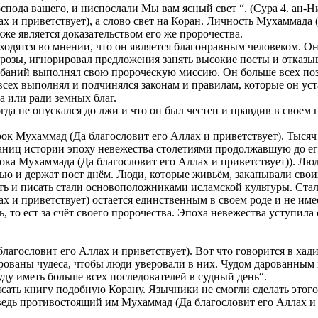
оспода вашего, и ниспослали Мы вам ясный свет “. (Сура 4. ан-Н
х и приветствует), а слово свет на Коран. Личность Мухаммада (
же является доказательством его же пророчества.
я сходятся во мнении, что он является благонравным человеком. О
грозы, игнорировал предложения занять высокие посты и отказы
лебаний выполнял свою пророческую миссию. Он больше всех поз
ех выполнял и подчинялся законам и правилам, которые он устан
а или ради земных благ.
гда не опускался до лжи и что он был честен и правдив в своем 
орок Мухаммад (Да благословит его Аллах и приветствует). Тысяч
аниц истории эпоху невежества столетиями продолжавшую до ег
ка Мухаммада (Да благословит его Аллах и приветствует)). Люд
ю и держат пост днём. Люди, которые живьём, закапывали свои
ь и писать стали основоположниками исламской культуры. Стал
и приветствует) остается единственным в своем роде и не имее
ь, то ест за счёт своего пророчества. Эпоха невежества уступила
агословит его Аллах и приветствует). Вот что говорится в хад
рованы чудеса, чтобы люди уверовали в них. Чудом дарованным
уду иметь больше всех последователей в судный день“.
ть книгу подобную Корану. Язычники не смогли сделать этого, 
 ведь противостоящий им Мухаммад (Да благословит его Аллах и 