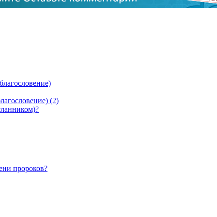
 благословение)
лагословение) (2)
сланником)?
ени пророков?