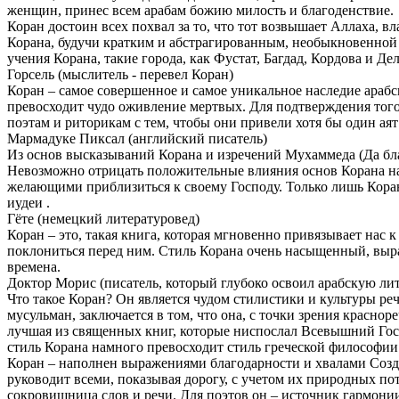
женщин, принес всем арабам божию милость и благоденствие.
Коран достоин всех похвал за то, что тот возвышает Аллаха, 
Корана, будучи кратким и абстрагированным, необыкновенной 
учения Корана, такие города, как Фустат, Багдад, Кордова и 
Горсель (мыслитель - перевел Коран)
Коран – самое совершенное и самое уникальное наследие арабск
превосходит чудо оживление мертвых. Для подтверждения того,
поэтам и риторикам с тем, чтобы они привели хотя бы один аят 
Мармадуке Пиксал (английский писатель)
Из основ высказываний Корана и изречений Мухаммеда (Да бл
Невозможно отрицать положительные влияния основ Корана на 
желающими приблизиться к своему Господу. Только лишь Коран 
иудеи .
Гёте (немецкий литературовед)
Коран – это, такая книга, которая мгновенно привязывает нас к
поклониться перед ним. Стиль Корана очень насыщенный, выра
времена.
Доктор Морис (писатель, который глубоко освоил арабскую лит
Что такое Коран? Он является чудом стилистики и культуры ре
мусульман, заключается в том, что она, с точки зрения красно
лучшая из священных книг, которые ниспослал Всевышний Госп
стиль Корана намного превосходит стиль греческой философии
Коран – наполнен выражениями благодарности и хвалами Создат
руководит всеми, показывая дорогу, с учетом их природных пот
сокровищница слов и речи. Для поэтов он – источник гармонии