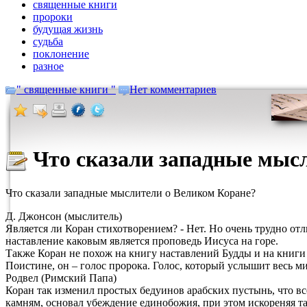
священные книги
пророки
будущая жизнь
судьба
поклонение
разное
" священные книги "
Нет комментариев
Что сказали западные мыс
Что сказали западные мыслители о Великом Коране?
Д. Джонсон (мыслитель)
Является ли Коран стихотворением? - Нет. Но очень трудно отл
наставление каковым является проповедь Иисуса на горе.
Также Коран не похож на книгу наставлений Будды и на книги
Поистине, он – голос пророка. Голос, который услышит весь мир,
Родвел (Римский Папа)
Коран так изменил простых бедуинов арабских пустынь, что вс
камням, основал убеждение единобожия, при этом искореняя т