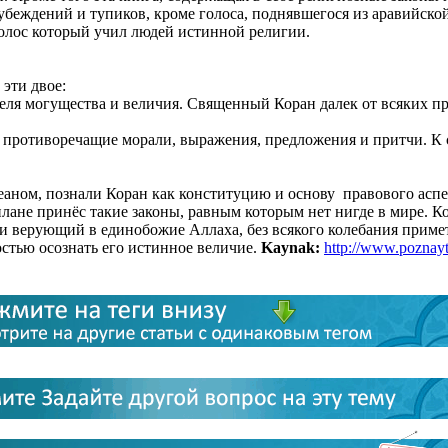
убеждений и тупиков, кроме голоса, поднявшегося из аравийско
голос который учил людей истинной религии.
эти двое:
теля могущества и величия. Священный Коран далек от всяких п
., противоречащие морали, выражения, предложения и притчи. К
аном, познали Коран как конституцию и основу правового аспе
плане принёс такие законы, равным которым нет нигде в мире. 
верующий в единобожие Аллаха, без всякого колебания примет 
стью осознать его истинное величие.
Kaynak:
http://www.poznay