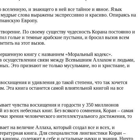
 вселенную, и знающего в ней все тайное и явное. Язык
 мудрые слова выражены экспрессивно и красиво. Опираясь на
стианскую Европу.
е творение. По своему существу чудесность Корана постоянно и
етил голые и темные арабские пустыни, и бросил вызов всем
ветить на этот вызов.
овершенную книгу с названием «Моральный кодекс».
ь в осуществлении связи между Всевышним Аллахом и людьми,
ых. Это признают не только мусульмане, но и христиане, и
 восхищения и удивления до такой степени, что так хочется
. Эта книга останется самой влиятельной книгой на все
зывает чувства восхищения и гордости у 350 миллионов
 из всех небесных книг. Без всякого сомнения, Коран – самая
чки зрения человеческого интеллектуального достижения, то
ет на величие Аллаха, который создал все и всех, и
итературная книга. Для специалистов лингвистики Коран –
и каноны, содержит в себе и остальные науки и знания. Ничто