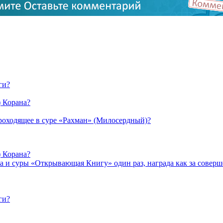
ги?
) Корана?
проходящее в суре «Рахман» (Милосердный)?
) Корана?
а и суры «Открывающая Книгу» один раз, награда как за соверш
ги?