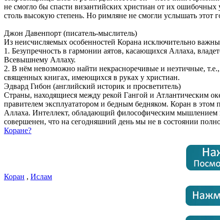
не смогло бы спасти византийских христиан от их ошибочных 
столь высокую степень. Но римляне не смогли услышать этот 
Джон Давенпорт (писатель-мыслитель)
Из неисчисляемых особенностей Корана исключительно важны 
1. Безупречность в гармонии аятов, касающихся Аллаха, владе
Всевышнему Аллаху.
2. В нём невозможно найти некрасноречивые и неэтичные, т.е
священных книгах, имеющихся в руках у христиан.
Эдвард Гибон (английский историк и просветитель)
Страны, находящиеся между рекой Гангой и Атлантическим оке
правителем эксплуататором и бедным бедняком. Коран в этом 
Аллаха. Интеллект, обладающий философическим мышлением и 
совершенен, что на сегодняшний день мы не в состоянии полно
Коране?
Коран
,
Ислам