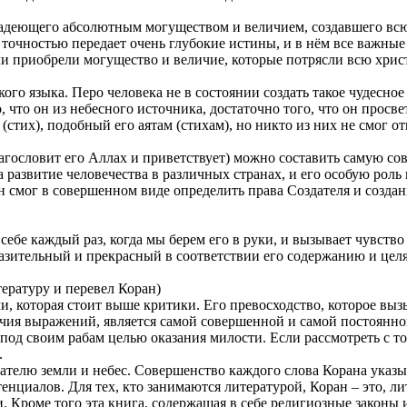
владеющего абсолютным могуществом и величием, создавшего всю
точностью передает очень глубокие истины, и в нём все важные
Дели приобрели могущество и величие, которые потрясли всю хри
ого языка. Перо человека не в состоянии создать такое чудесно
 что он из небесного источника, достаточно того, что он просв
(стих), подобный его аятам (стихам), но никто из них не смог от
агословит его Аллах и приветствует) можно составить самую с
развитие человечества в различных странах, и его особую рол
смог в совершенном виде определить права Создателя и созданн
 себе каждый раз, когда мы берем его в руки, и вызывает чувство
зительный и прекрасный в соответствии его содержанию и целям
ературу и перевел Коран)
чи, которая стоит выше критики. Его превосходство, которое вы
речия выражений, является самой совершенной и самой постоянной
од своим рабам целью оказания милости. Если рассмотреть с то
.
елю земли и небес. Совершенство каждого слова Корана указыва
енциалов. Для тех, кто занимаются литературой, Коран – это, л
. Кроме того эта книга, содержащая в себе религиозные законы 