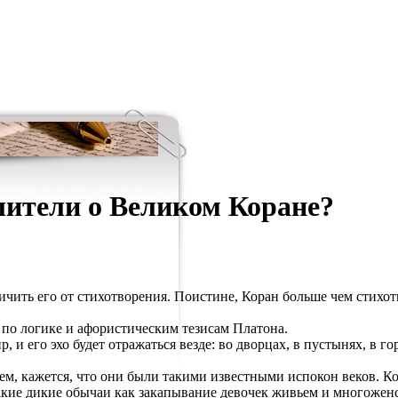
лители о Великом Коране?
ичить его от стихотворения. Поистине, Коран больше чем стихот
 по логике и афористическим тезисам Платона.
 и его эхо будет отражаться везде: во дворцах, в пустынях, в го
ем, кажется, что они были такими известными испокон веков. Ко
акие дикие обычаи как закапывание девочек живьем и многоженс