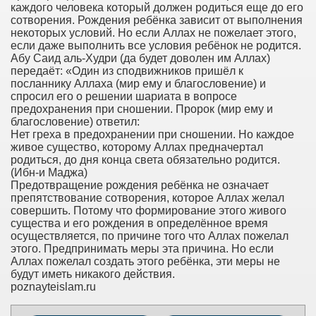
каждого человека который должен родиться еще до его
сотворения. Рождения ребёнка зависит от выполнения
некоторых условий. Но если Аллах не пожелает этого,
если даже выполнить все условия ребёнок не родится.
Абу Саид аль-Худри (да будет доволен им Аллах)
передаёт: «Один из сподвижников пришёл к
посланнику Аллаха (мир ему и благословение) и
спросил его о решении шариата в вопросе
предохранения при сношении. Пророк (мир ему и
благословение) ответил:
Нет греха в предохранении при сношении. Но каждое
живое существо, которому Аллах предначертал
родиться, до дня конца света обязательно родится.
(Ибн-и Маджа)
Предотвращение рождения ребёнка не означает
препятствование сотворения, которое Аллах желал
совершить. Потому что формирование этого живого
существа и его рождения в определённое время
осуществляется, по причине того что Аллах пожелал
этого. Предпринимать меры эта причина. Но если
Аллах пожелал создать этого ребёнка, эти меры не
будут иметь никакого действия.
poznayteislam.ru