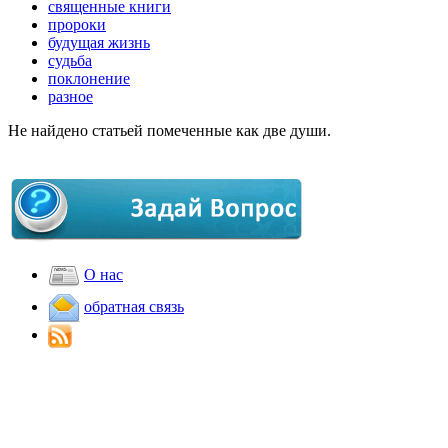
священные книги
пророки
будущая жизнь
судьба
поклонение
разное
Не найдено статьей помеченные как две души.
О нас
обратная связь