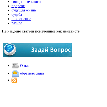
священные книги
пророки
будущая жизнь
судьба
поклонение
разное
Не найдено статьей помеченные как ненависть.
О нас
обратная связь