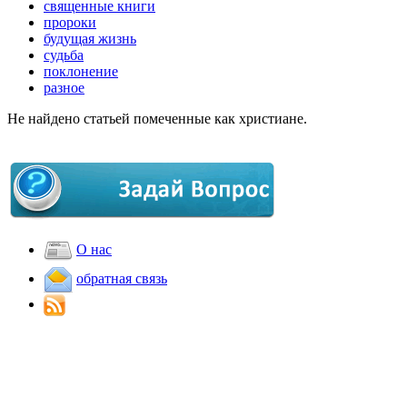
священные книги
пророки
будущая жизнь
судьба
поклонение
разное
Не найдено статьей помеченные как христиане.
О нас
обратная связь