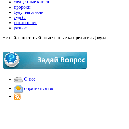
священные книги
пророки
будущая жизнь
судьба
поклонение
разное
Не найдено статьей помеченные как религия Давуда.
О нас
обратная связь