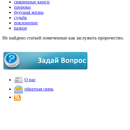
священные книги
пророки
будущая жизнь
судьба
поклонение
разное
Не найдено статьей помеченные как заслужить пророчество.
О нас
обратная связь