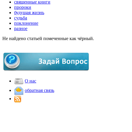
священные книги
пророки
будущая жизнь
судьба
поклонение
разное
Не найдено статьей помеченные как чёрный.
О нас
обратная связь