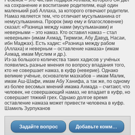
на сохранение и воспитание родителям, ещё один
маленький раб Аллаха, за которого отвечают родители.
Намаз является тем, что отличает мусульманина от
немусульманина. Пророк (мир ему и благословение)
сказал: «Разница между нами (мусульманами) и
неверными – это намаз. Кто оставил намаз – стал
неверным» (имам Ахмад, Тирмизи, Абу Давуд, Насаи,
ибн Маджах). Есть хадис: «Разница между рабом
(Аллаха) и неверным – оставление намаза» (имам
Ахмад, имам Муслим и др.).
Из-за большого количества таких хадисов у учёных
появились разные мнения по вопросу впадания того,
кто не совершает намаз, в куфр (неверие). Однако
великие учёные, основатели мазхабов – имам Малик,
имам Аш-Шафи, имам Абу Ханифа, а так же, по одному
из более весомых мнений имама Ахмада – считают, что
человек, не совершающий намаз, не впадает в куфр, но
совершает тяжкий грех. Однако долгое время
оставление намаза может привести человека в куфр.
Шамиль Зурпуканов
Задайте вопрос
Добавьте комментарий