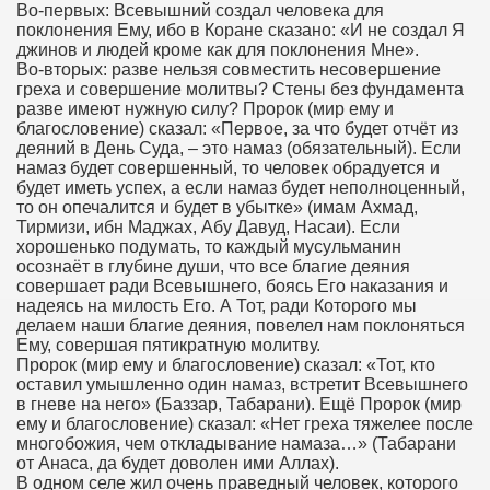
Во-первых: Всевышний создал человека для
поклонения Ему, ибо в Коране сказано: «И не создал Я
джинов и людей кроме как для поклонения Мне».
Во-вторых: разве нельзя совместить несовершение
греха и совершение молитвы? Стены без фундамента
разве имеют нужную силу? Пророк (мир ему и
благословение) сказал: «Первое, за что будет отчёт из
деяний в День Суда, – это намаз (обязательный). Если
намаз будет совершенный, то человек обрадуется и
будет иметь успех, а если намаз будет неполноценный,
то он опечалится и будет в убытке» (имам Ахмад,
Тирмизи, ибн Маджах, Абу Давуд, Насаи). Если
хорошенько подумать, то каждый мусульманин
осознаёт в глубине души, что все благие деяния
совершает ради Всевышнего, боясь Его наказания и
надеясь на милость Его. А Тот, ради Которого мы
делаем наши благие деяния, повелел нам поклоняться
Ему, совершая пятикратную молитву.
Пророк (мир ему и благословение) сказал: «Тот, кто
оставил умышленно один намаз, встретит Всевышнего
в гневе на него» (Баззар, Табарани). Ещё Пророк (мир
ему и благословение) сказал: «Нет греха тяжелее после
многобожия, чем откладывание намаза…» (Табарани
от Анаса, да будет доволен ими Аллах).
В одном селе жил очень праведный человек, которого