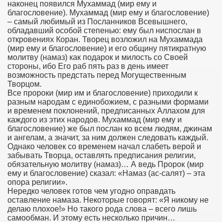
наконец появился Мухаммад (мир ему и
благословение). Мухаммад (мир ему и благословение)
– самый любимый из Посланников Всевышнего,
обладавший особой степенью: ему был ниспослан в
откровениях Коран. Творец возложил на Мухаммада
(мир ему и благословение) и его общину пятикратную
молитву (намаз) как подарок и милость со Своей
стороны, ибо Его раб пять раз в день имеет
возможность предстать перед Могущественным
Творцом.
Все пророки (мир им и благословение) приходили к
разным народам с единобожием, с разными формами
и временем поклонений, предписанных Аллахом для
каждого из этих народов. Мухаммад (мир ему и
благословение) же был послан ко всем людям, джинам
и ангелам, а значит, за ним должен следовать каждый.
Однако человек со временем начал слабеть верой и
забывать Творца, оставлять предписания религии,
обязательную молитву (намаз)… А ведь Пророк (мир
ему и благословение) сказал: «Намаз (ас-салят) – эта
опора религии».
Нередко человек готов чем угодно оправдать
оставление намаза. Некоторые говорят: «Я никому не
делаю плохое!» Но такого рода слова – всего лишь
самообман. И этому есть несколько причин…