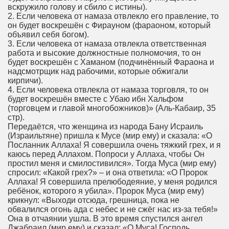
вскружило голову и сбило с истины).
2. Если человека от намаза отвлекло его правление, то
он будет воскрешён с Фирауном (фараоном, который
объявил себя богом).
3. Если человека от намаза отвлекла ответственная
работа и высокие должностные полномочия, то он
будет воскрешён с Хаманом (подчинённый Фараона и
надсмотрщик над рабочими, которые обжигали
кирпичи).
4. Если человека отвлекла от намаза торговля, то он
будет воскрешён вместе с Убаю ибн Хальфом
(торговцем и главой многобожников)» (Аль-Кабаир, 35
стр).
Передаётся, что женщина из народа Бану Исраиль
(Израильтяне) пришла к Мусе (мир ему) и сказала: «О
Посланник Аллаха! Я совершила очень тяжкий грех, и я
каюсь перед Аллахом. Попроси у Аллаха, чтобы Он
простил меня и смилостивился». Тогда Муса (мир ему)
спросил: «Какой грех?» – и она ответила: «О Пророк
Аллаха! Я совершила прелюбодеяние, у меня родился
ребёнок, которого я убила». Пророк Муса (мир ему)
крикнул: «Выходи отсюда, грешница, пока не
обвалился огонь ада с небес и не сжёг нас из-за тебя!»
Она в отчаянии ушла. В это время спустился ангел
Джабраил (мир ему) и сказал: «О Муса! Господь