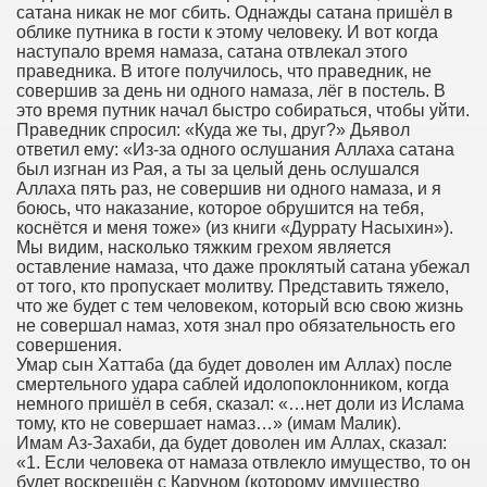
сатана никак не мог сбить. Однажды сатана пришёл в
облике путника в гости к этому человеку. И вот когда
наступало время намаза, сатана отвлекал этого
праведника. В итоге получилось, что праведник, не
совершив за день ни одного намаза, лёг в постель. В
это время путник начал быстро собираться, чтобы уйти.
Праведник спросил: «Куда же ты, друг?» Дьявол
ответил ему: «Из-за одного ослушания Аллаха сатана
был изгнан из Рая, а ты за целый день ослушался
Аллаха пять раз, не совершив ни одного намаза, и я
боюсь, что наказание, которое обрушится на тебя,
коснётся и меня тоже» (из книги «Дуррату Насыхин»).
Мы видим, насколько тяжким грехом является
оставление намаза, что даже проклятый сатана убежал
от того, кто пропускает молитву. Представить тяжело,
что же будет с тем человеком, который всю свою жизнь
не совершал намаз, хотя знал про обязательность его
совершения.
Умар сын Хаттаба (да будет доволен им Аллах) после
смертельного удара саблей идолопоклонником, когда
немного пришёл в себя, сказал: «…нет доли из Ислама
тому, кто не совершает намаз…» (имам Малик).
Имам Аз-Захаби, да будет доволен им Аллах, сказал:
«1. Если человека от намаза отвлекло имущество, то он
будет воскрешён с Каруном (которому имущество