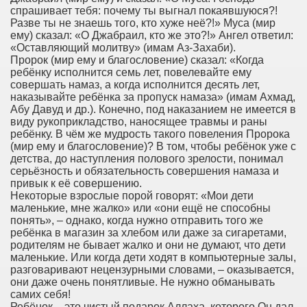
спрашивает тебя: почему ты выгнал покаявшуюся?!
Разве ты не знаешь того, кто хуже неё?!» Муса (мир
ему) сказал: «О Джабраил, кто же это?!» Ангел ответил:
«Оставляющий молитву» (имам Аз-Захаби).
Пророк (мир ему и благословение) сказал: «Когда
ребёнку исполнится семь лет, повелевайте ему
совершать намаз, а когда исполнится десять лет,
наказывайте ребёнка за пропуск намаза» (имам Ахмад,
Абу Давуд и др.). Конечно, под наказанием не имеется в
виду рукоприкладство, наносящее травмы и раны
ребёнку. В чём же мудрость такого повеления Пророка
(мир ему и благословение)? В том, чтобы ребёнок уже с
детства, до наступления полового зрелости, понимал
серьёзность и обязательность совершения намаза и
привык к её совершению.
Некоторые взрослые порой говорят: «Мои дети
маленькие, мне жалко» или «они ещё не способны
понять», – однако, когда нужно отправить того же
ребёнка в магазин за хлебом или даже за сигаретами,
родителям не бывает жалко и они не думают, что дети
маленькие. Или когда дети ходят в компьютерные залы,
разговаривают нецензурными словами, – оказывается,
они даже очень понятливые. Не нужно обманывать
самих себя!
Ребёнок – это чистый подарок Аллаха, которого Он дал