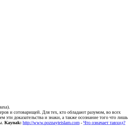
аха).
еров и сотоварищей. Для тех, кто обладают разумом, во всех
м эти доказательства и знаки, а также осознание того что лишь
ы.
Kaynak:
http://www.poznayteislam.com
-
Что означает тавхид?