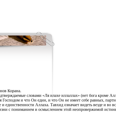
нов Корана.
одтверждаемые словами «Ля илахе иллаллах» (нет бога кроме Алл
я Господом и что Он един, и что Он не имеет себе равных, партн
и единственности Аллаха. Тавхид означает видеть везде и во все
жизни с пониманием и осмыслением этой неопровержимой истин